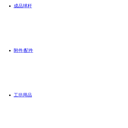
成品球杆
附件/配件
工坊用品