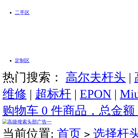
二手区
定制区
热门搜索：
高尔夫杆头
|
维修
|
超标杆
|
EPON
|
Miu
购物车 0 件商品，总金额 
当前位置:
首页
选择杆
>