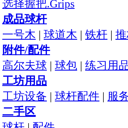
选择握把.Grips
成品球杆
一号木
|
球道木
|
铁杆
|
推
附件/配件
高尔夫球
|
球包
|
练习用
工坊用品
工坊设备
|
球杆配件
|
服
二手区
球杆
|
配件