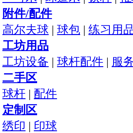
附件/配件
高尔夫球
|
球包
|
练习用
工坊用品
工坊设备
|
球杆配件
|
服
二手区
球杆
|
配件
定制区
绣印
|
印球