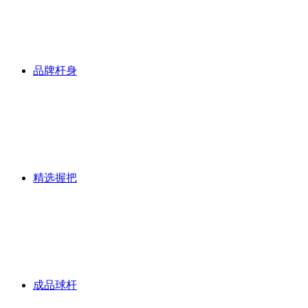
品牌杆身
精选握把
成品球杆